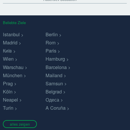
Beliebte Ziele
Istanbul
Berlin
Madrid
Rom
Київ
Paris
Wien
Hamburg
Warschau
Barcelona
München
Mailand
Prag
Samsun
Köln
Belgrad
Neapel
Одеса
Turin
A Coruña
alles zeigen