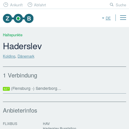
Ankunft
Abfahrt
Suche
DE
Haltepunkte
Haderslev
Kolding
,
Dänemark
1 Verbindung
(Flensburg -) Sønderborg…
627
Anbieterinfos
FLiXBUS
HAV
Haderslev Busstation