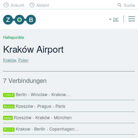
Ankunft
Abfahrt
Suche
DE
Haltepunkte
Kraków Airport
Kraków
,
Polen
7 Verbindungen
Berlin - Wroclaw - Krakow…
1360A
Rzeszów - Prague - Paris
N1309
Rzeszów - Kraków - München
N899
Krakow - Berlin - Copenhagen…
N1376