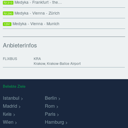
Medyka - Frankfurt - the…
N1310
Medyka - Vienna - Zürich
N1290
Medyka - Vienna - Munich
1291
Anbieterinfos
FLiXBUS
KRA
Krakow, Krakow-Balice Airport
Beliebte Ziele
Istanbul
Berlin
Madrid
Rom
Київ
Paris
Wien
Hamburg