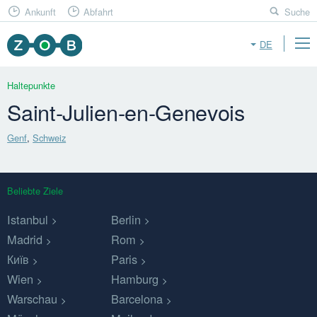
Ankunft
Abfahrt
Suche
DE
Haltepunkte
Saint-Julien-en-Genevois
Genf
,
Schweiz
Beliebte Ziele
Istanbul
Berlin
Madrid
Rom
Київ
Paris
Wien
Hamburg
Warschau
Barcelona