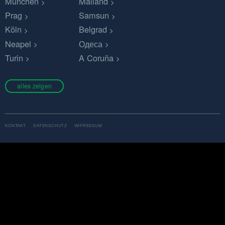
München
Mailand
Prag
Samsun
Köln
Belgrad
Neapel
Одеса
Turin
A Coruña
alles zeigen
KONTAKT
DATENSCHUTZ
IMPRESSUM