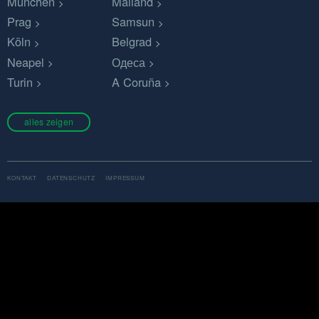
München
Mailand
Prag
Samsun
Köln
Belgrad
Neapel
Одеса
Turin
A Coruña
alles zeigen
KONTAKT
DATENSCHUTZ
IMPRESSUM