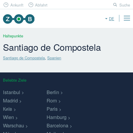
Ankunft
Abfahrt
Suche
DE
Haltepunkte
Santiago de Compostela
Santiago de Compostela
,
Spanien
Beliebte Ziele
Istanbul
Berlin
Madrid
Rom
Київ
Paris
Wien
Hamburg
Warschau
Barcelona