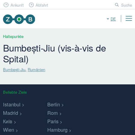
Ankunft
Abfahrt
Suche
DE
Haltepunkte
Bumbești-Jiu (vis-à-vis de
Spital)
Bumbești-Jiu
,
Rumänien
Beliebte Ziele
Istanbul
Berlin
Madrid
Rom
Київ
Paris
Wien
Hamburg