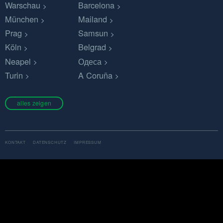
Warschau
Barcelona
München
Mailand
Prag
Samsun
Köln
Belgrad
Neapel
Одеса
Turin
A Coruña
alles zeigen
KONTAKT
DATENSCHUTZ
IMPRESSUM