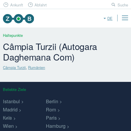
Ankunft
Abfahrt
Suche
DE
Haltepunkte
Câmpia Turzii (Autogara
Daghemana Com)
Câmpia Turzii
,
Rumänien
Beliebte Ziele
Istanbul
Berlin
Madrid
Rom
Київ
Paris
Wien
Hamburg