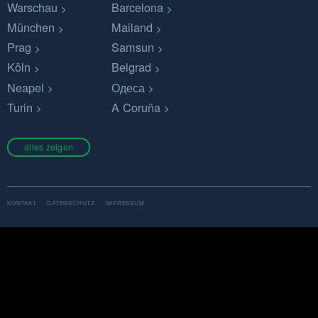
Warschau
Barcelona
München
Mailand
Prag
Samsun
Köln
Belgrad
Neapel
Одеса
Turin
A Coruña
alles zeigen
KONTAKT
DATENSCHUTZ
IMPRESSUM