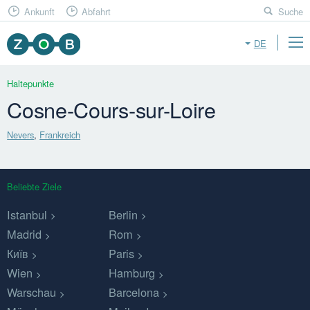
Ankunft
Abfahrt
Suche
DE
Haltepunkte
Cosne-Cours-sur-Loire
Nevers
,
Frankreich
Beliebte Ziele
Istanbul
Berlin
Madrid
Rom
Київ
Paris
Wien
Hamburg
Warschau
Barcelona