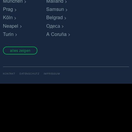
München
Mailand
Prag
Samsun
Köln
Belgrad
Neapel
Одеса
Turin
A Coruña
alles zeigen
KONTAKT
DATENSCHUTZ
IMPRESSUM