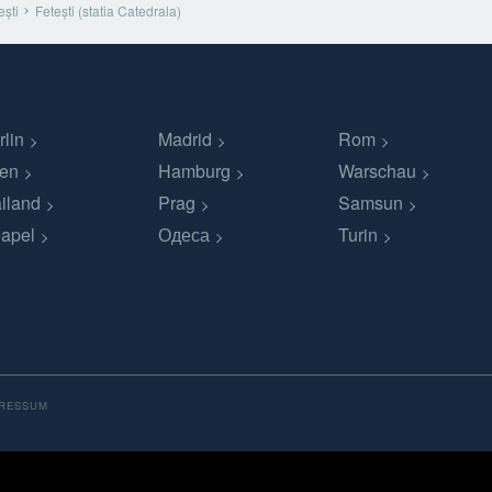
ești
Fetești (statia Catedrala)
rlin
Madrid
Rom
en
Hamburg
Warschau
iland
Prag
Samsun
apel
Одеса
Turin
PRESSUM