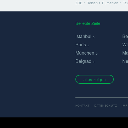
ZOB
Reisen
Rumänien
Fet
Beliebte Ziele
Istanbul
Be
Paris
Wi
München
Ma
Belgrad
Ne
alles zeigen
KONTAKT
DATENSCHUTZ
IM