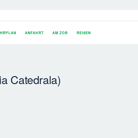
AHRPLAN
ANFAHRT
AM ZOB
REISEN
tia Catedrala)