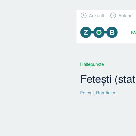
Ankunft
Abfahrt
F
Haltepunkte
Fetești (sta
Fetești
,
Rumänien