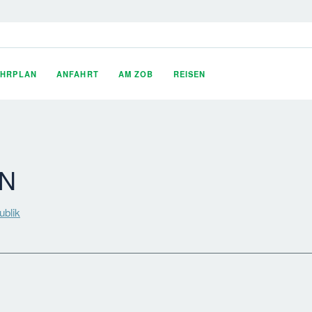
AHRPLAN
ANFAHRT
AM ZOB
REISEN
AN
ublik