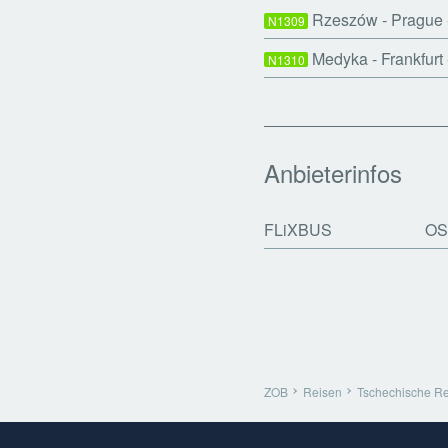
Rzeszów - Prague -
N1309
Medyka - Frankfurt
N1310
Anbieterinfos
FLiXBUS
OS
ZOB
Reisen
Tschechische Re