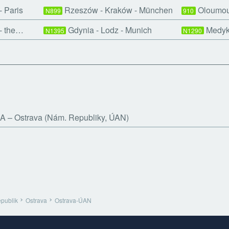
 Paris
Rzeszów - Kraków - München
Oloumou
N899
910
 - the…
Gdynia - Lodz - Munich
Medyka
N1395
N1290
A
Ostrava (Nám. Republiky, ÚAN)
publik
Ostrava
Ostrava-ÚAN