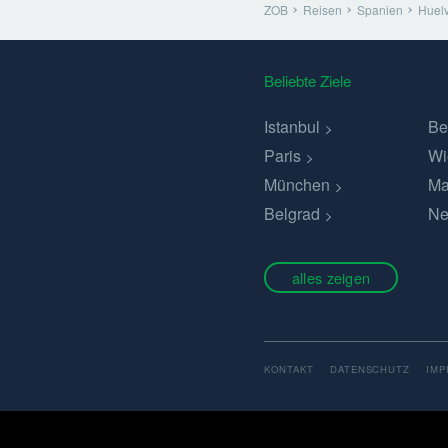
ZOB
Reisen
Spanien
Huel
Beliebte Ziele
Istanbul
Be
Paris
Wi
München
Ma
Belgrad
Ne
alles zeigen
KONTAKT
DATENSCHUTZ
IM