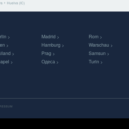
va
Huelva (IC)
rlin
Madrid
Rom
en
Hamburg
Warschau
iland
Prag
Samsun
apel
Одеса
Turin
PRESSUM