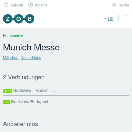
Ankunft
Abfahrt
Suche
DE
Haltepunkte
Munich Messe
München
,
Deutschland
2 Verbindungen
Bratislava - Munich -…
N236
Bratislava/Budapest -…
036
Anbieterinfos