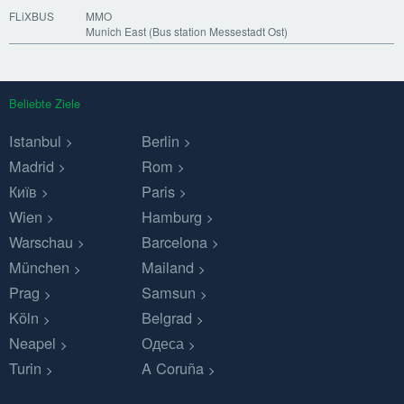
FLiXBUS
MMO
Munich East (Bus station Messestadt Ost)
Beliebte Ziele
Istanbul
Berlin
Madrid
Rom
Київ
Paris
Wien
Hamburg
Warschau
Barcelona
München
Mailand
Prag
Samsun
Köln
Belgrad
Neapel
Одеса
Turin
A Coruña