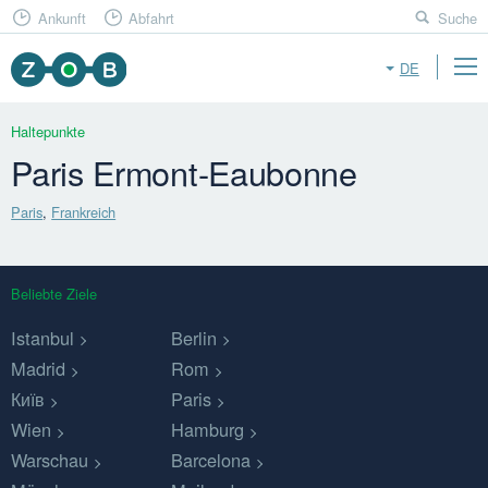
Ankunft
Abfahrt
Suche
DE
Haltepunkte
Paris Ermont-Eaubonne
Paris
,
Frankreich
Beliebte Ziele
Istanbul
Berlin
Madrid
Rom
Київ
Paris
Wien
Hamburg
Warschau
Barcelona