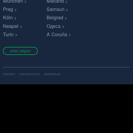
München
Mailand
Prag
Samsun
Köln
Belgrad
Neapel
Одеса
Turin
A Coruña
alles zeigen
KONTAKT
DATENSCHUTZ
IMPRESSUM