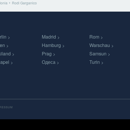
donia
Rodi Garganico
rlin
Madrid
Rom
en
Hamburg
Warschau
iland
Prag
Samsun
apel
Одеса
Turin
PRESSUM