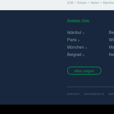
ZOB
Reisen
Italien
Manfre
Beliebte Ziele
Istanbul
Be
Paris
Wi
München
Ma
Belgrad
Ne
alles zeigen
KONTAKT
DATENSCHUTZ
IM