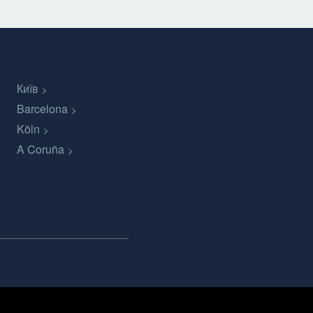
Київ
Barcelona
Köln
A Coruña