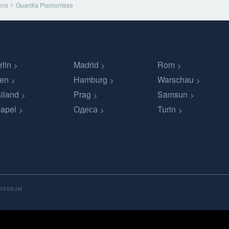
nno
Guardia Piemontese
rlin
Madrid
Rom
en
Hamburg
Warschau
iland
Prag
Samsun
apel
Одеса
Turin
PRESSUM