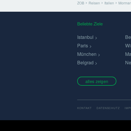
ZOB
Reisen
Italien
Morma
Beliebte Ziele
Istanbul
Be
Paris
Wi
München
Ma
Belgrad
Ne
alles zeigen
KONTAKT
DATENSCHUTZ
IM