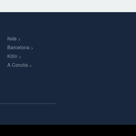
Київ
Barcelona
Köln
A Coruña