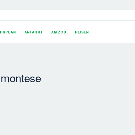
AHRPLAN
ANFAHRT
AM ZOB
REISEN
emontese