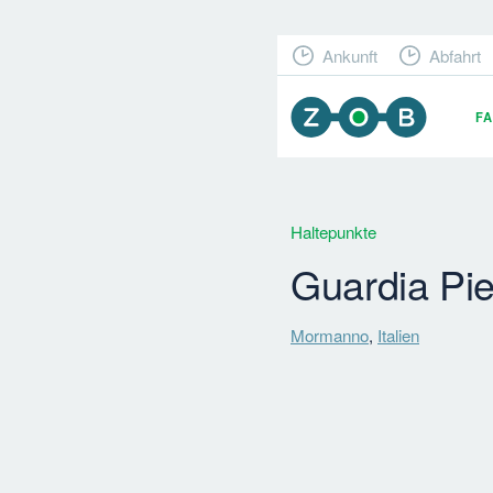
Ankunft
Abfahrt
F
Haltepunkte
Guardia Pi
Mormanno
,
Italien