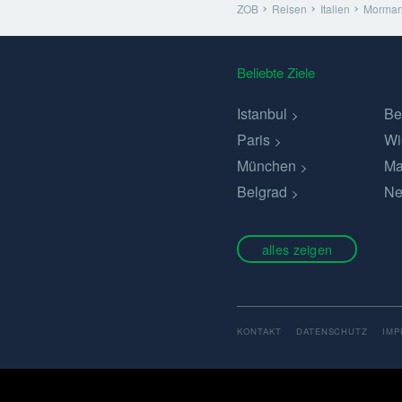
ZOB
Reisen
Italien
Morma
Beliebte Ziele
Istanbul
Be
Paris
Wi
München
Ma
Belgrad
Ne
alles zeigen
KONTAKT
DATENSCHUTZ
IM