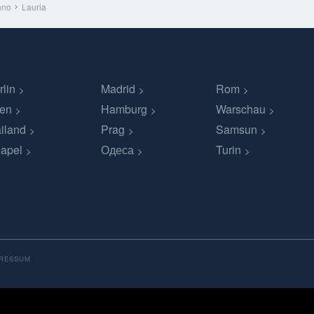
nno
Lauria
rlin
Madrid
Rom
en
Hamburg
Warschau
iland
Prag
Samsun
apel
Одеса
Turin
PRESSUM