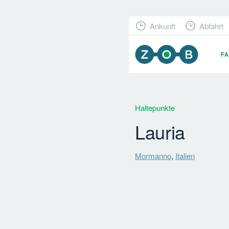
Ankunft
Abfahrt
F
Haltepunkte
Lauria
Mormanno
,
Italien