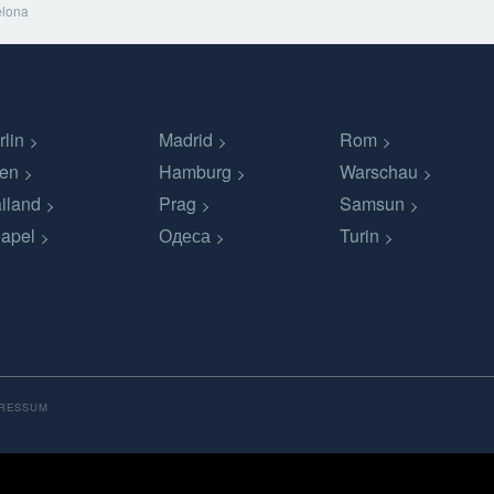
elona
rlin
Madrid
Rom
en
Hamburg
Warschau
iland
Prag
Samsun
apel
Одеса
Turin
PRESSUM