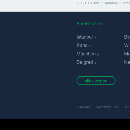
ZOB
Reisen
Spanien
Barc
Beliebte Ziele
Istanbul
Be
Paris
Wi
München
Ma
Belgrad
Ne
alles zeigen
KONTAKT
DATENSCHUTZ
IM