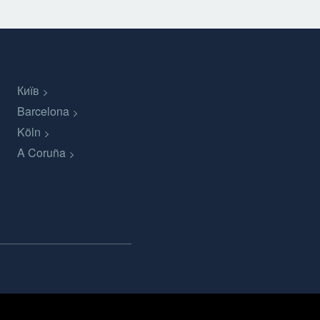
Київ
Barcelona
Köln
A Coruña