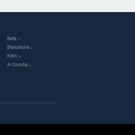
Київ
Barcelona
Köln
A Coruña