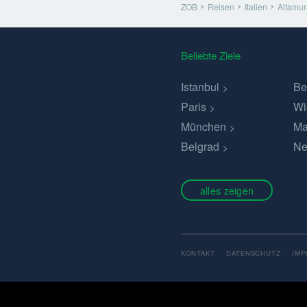
ZOB
Reisen
Italien
Altamur
Beliebte Ziele
Istanbul
Be
Paris
Wi
München
Ma
Belgrad
Ne
alles zeigen
KONTAKT
DATENSCHUTZ
IM