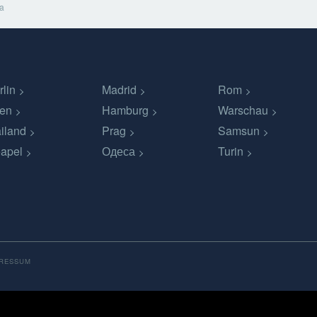
a
rlin
Madrid
Rom
en
Hamburg
Warschau
iland
Prag
Samsun
apel
Одеса
Turin
PRESSUM