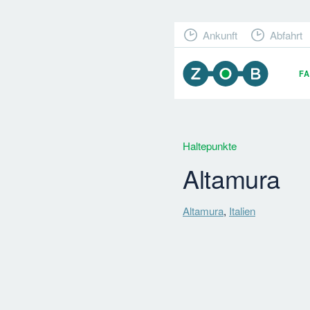
Ankunft
Abfahrt
F
Haltepunkte
Altamura
Altamura
,
Italien