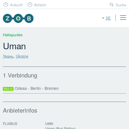
Ankunft
Abfahrt
Suche
DE
Haltepunkte
Uman
Умань
,
Ukraine
1 Verbindung
Odesa - Berlin - Bremen
N3212
Anbieterinfos
FLiXBUS
UMN
Uman (Bus Station)