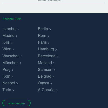
Beliebte Ziele
Istanbul
Berlin
Madrid
Rom
Київ
Paris
Wien
Hamburg
Warschau
Barcelona
München
Mailand
Prag
Samsun
Köln
Belgrad
Neapel
Одеса
Turin
A Coruña
alles zeigen