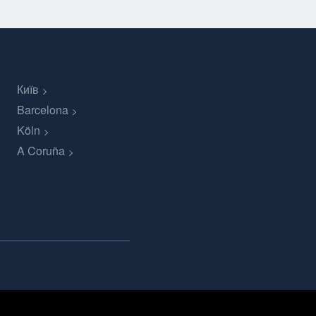
Київ
Barcelona
Köln
A Coruña