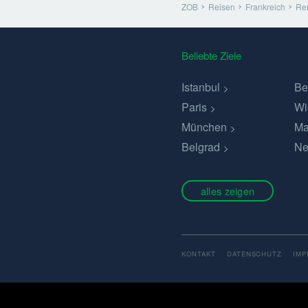
ZOB
Reisen
Frankreich
Re
Beliebte Ziele
Istanbul
Be
Paris
Wi
München
Ma
Belgrad
Ne
alles zeigen
KONTAKT
DATENSCHUTZ
IM