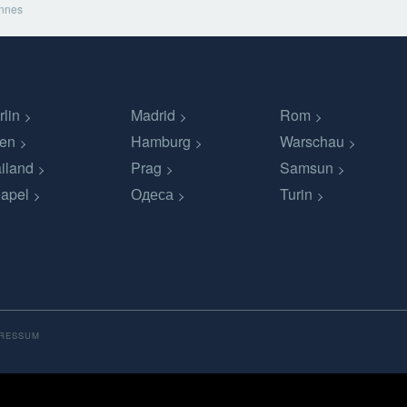
nnes
rlin
Madrid
Rom
en
Hamburg
Warschau
iland
Prag
Samsun
apel
Одеса
Turin
PRESSUM