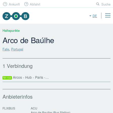
Ankunft
Abfahrt
Suche
DE
Haltepunkte
Arco de Baúlhe
Fafe
,
Portugal
1 Verbindung
Arcos - Hub - Paris -…
N1153
Anbieterinfos
FLiXBUS
ACU
Arco de Baulhe (Bus Station)