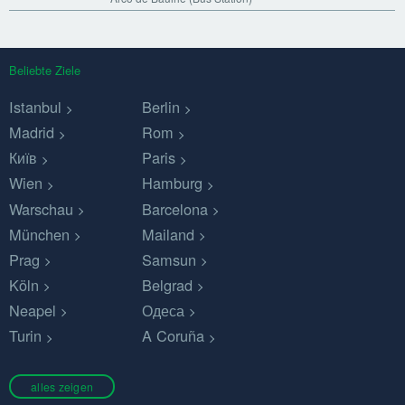
Beliebte Ziele
Istanbul
Berlin
Madrid
Rom
Київ
Paris
Wien
Hamburg
Warschau
Barcelona
München
Mailand
Prag
Samsun
Köln
Belgrad
Neapel
Одеса
Turin
A Coruña
alles zeigen