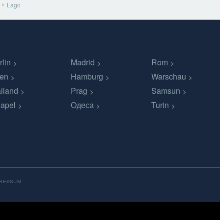
Lago
rlin
Madrid
Rom
en
Hamburg
Warschau
iland
Prag
Samsun
apel
Одеса
Turin
PRESSUM