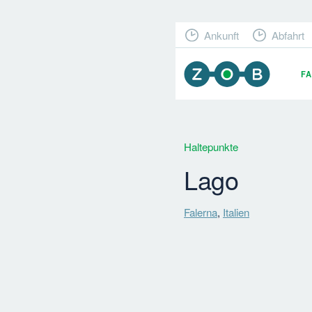
Ankunft
Abfahrt
F
Haltepunkte
Lago
Falerna
,
Italien