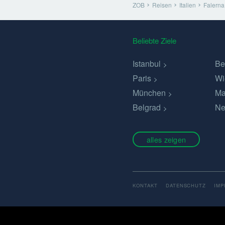
ZOB
Reisen
Italien
Falerna
Beliebte Ziele
Istanbul
Be
Paris
Wi
München
Ma
Belgrad
Ne
alles zeigen
KONTAKT
DATENSCHUTZ
IM