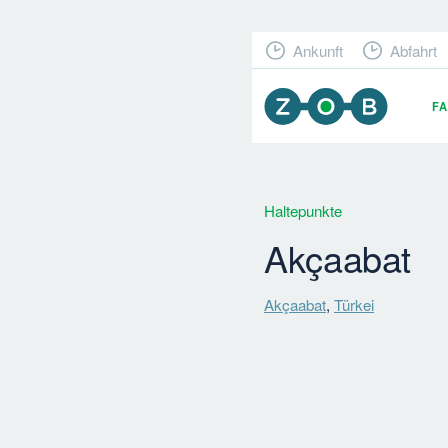
Ankunft
Abfahrt
F
Haltepunkte
Akçaabat
Akçaabat
,
Türkei