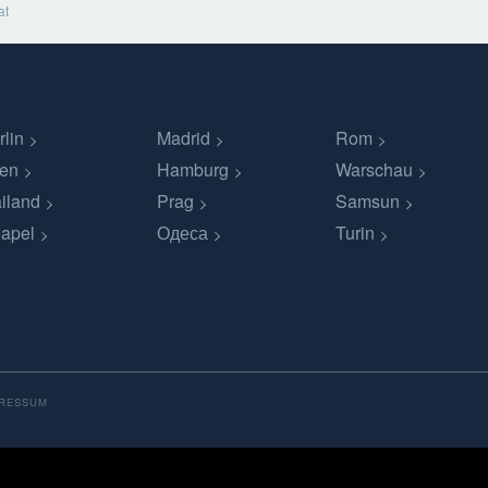
at
rlin
Madrid
Rom
en
Hamburg
Warschau
iland
Prag
Samsun
apel
Одеса
Turin
PRESSUM