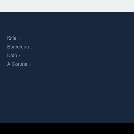
Київ
Barcelona
Köln
A Coruña