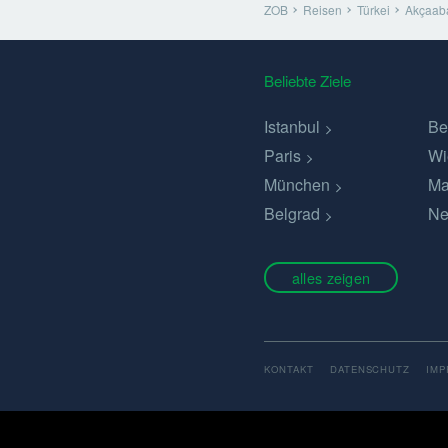
ZOB
Reisen
Türkei
Akçaab
Beliebte Ziele
Istanbul
Be
Paris
Wi
München
Ma
Belgrad
Ne
alles zeigen
KONTAKT
DATENSCHUTZ
IM