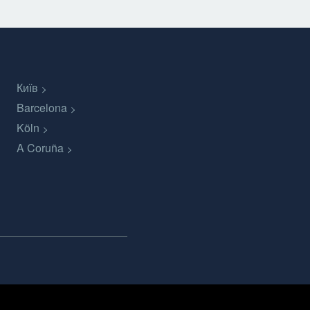
Київ
Barcelona
Köln
A Coruña