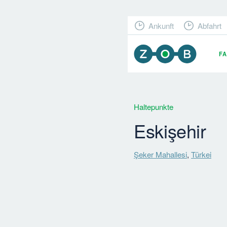
Ankunft
Abfahrt
F
Haltepunkte
Eskişehir
Şeker Mahallesi
,
Türkei