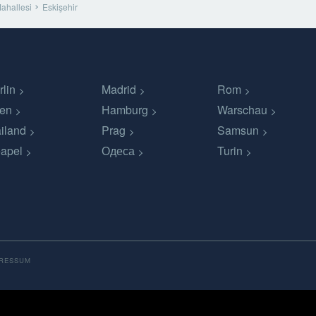
ahallesi
Eskişehir
rlin
Madrid
Rom
en
Hamburg
Warschau
iland
Prag
Samsun
apel
Одеса
Turin
PRESSUM