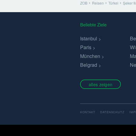
ZOB
Reisen
Türkei
Şeker M
Beliebte Ziele
Istanbul
Be
Paris
Wi
München
Ma
Belgrad
Ne
alles zeigen
KONTAKT
DATENSCHUTZ
IM