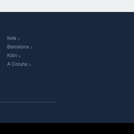
Київ
Barcelona
Köln
A Coruña