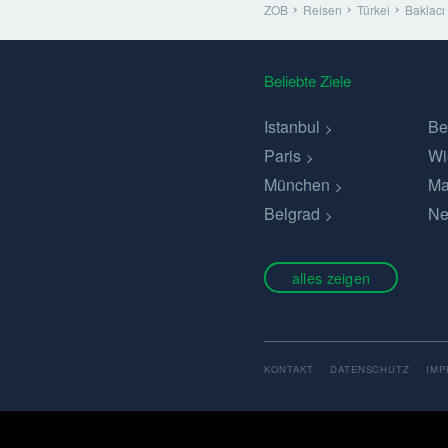
ZOB
Reisen
Türkei
Baklacı
Beliebte Ziele
Istanbul
Be
Paris
Wi
München
Ma
Belgrad
Ne
alles zeigen
KONTAKT
DATENSCHUTZ
IM