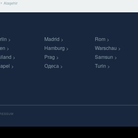
Alaşehir
rlin
Madrid
Rom
en
Hamburg
Warschau
iland
Prag
Samsun
apel
Одеса
Turin
PRESSUM