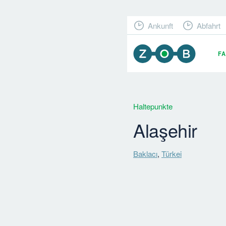
Ankunft
Abfahrt
F
Haltepunkte
Alaşehir
Baklacı
,
Türkei