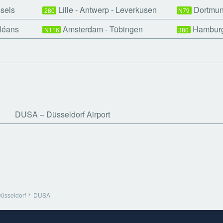
ssels
Lille - Antwerp - Leverkusen
Dortmund
280
N79
rléans
Amsterdam - Tübingen
Hamburg
N116
380
DUSA
Düsseldorf Airport
üsseldorf
DUSA