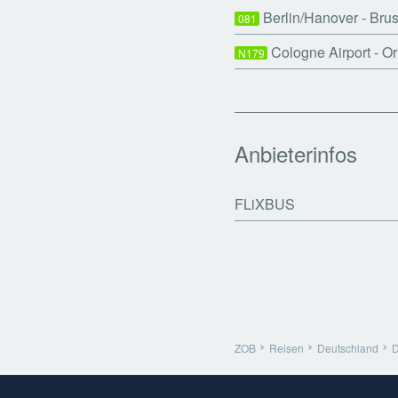
Berlin/Hanover - Bru
081
Cologne Airport - O
N179
Anbieterinfos
FLiXBUS
ZOB
Reisen
Deutschland
D