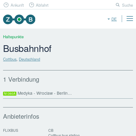
Ankunft
Abfahrt
Suche
DE
Haltepunkte
Busbahnhof
Cottbus
,
Deutschland
1 Verbindung
Medyka - Wroclaw - Berlin…
N1360A
Anbieterinfos
FLiXBUS
CB
Cottbus bus station