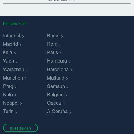
Beliebte Ziele
Istanbul
Berlin
Madrid
Rom
Київ
Paris
Wien
Hamburg
Warschau
Barcelona
München
Mailand
Prag
Samsun
Köln
Belgrad
Neapel
Одеса
Turin
A Coruña
alles zeigen