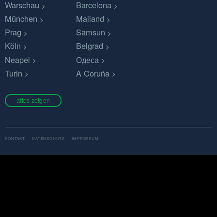
Warschau
Barcelona
München
Mailand
Prag
Samsun
Köln
Belgrad
Neapel
Одеса
Turin
A Coruña
alles zeigen
KONTAKT
DATENSCHUTZ
IMPRESSUM