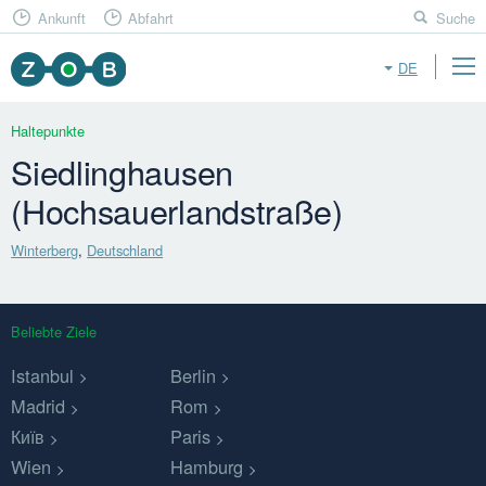
Ankunft
Abfahrt
Suche
DE
Haltepunkte
Siedlinghausen
(Hochsauerlandstraße)
Winterberg
,
Deutschland
Beliebte Ziele
Istanbul
Berlin
Madrid
Rom
Київ
Paris
Wien
Hamburg