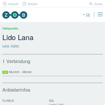
Ankunft
Abfahrt
Suche
DE
Haltepunkte
Lido Lana
Lana
,
Italien
1 Verbindung
Munich - Meran
095
Anbieterinfos
FLiXBUS
BZL
Lana (Lido)