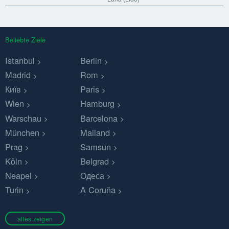
Beliebte Ziele
Istanbul
Berlin
Madrid
Rom
Київ
Paris
Wien
Hamburg
Warschau
Barcelona
München
Mailand
Prag
Samsun
Köln
Belgrad
Neapel
Одеса
Turin
A Coruña
alles zeigen