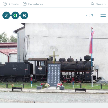
Arrivals
Departures
Search
EN
Wikimedia: Herbert Ortner / CC BY 4.0