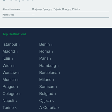
Alternative names
Приједор, Приједор / Prijedor, Приедор, Prijedor
Postal Code
—
Top Destinations
Istanbul
Berlin
Madrid
Roma
Київ
Paris
Wien
Hamburg
Warsaw
Barcelona
Munich
Milano
Prague
Samsun
Cologne
Belgrad
Napoli
Одеса
Torino
A Coruña