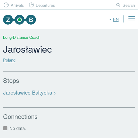
Arrivals
Departures
Search
EN
Long-Distance Coach
Jarosławiec
Poland
Stops
Jaroslawiec Baltycka
Connections
No data.