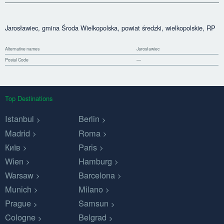
Jarosławiec, gmina Środa Wielkopolska, powiat średzki, wielkopolskie, RP
Alternative names
Jarosławiec
Postal Code
—
Top Destinations
Istanbul
Berlin
Madrid
Roma
Київ
Paris
Wien
Hamburg
Warsaw
Barcelona
Munich
Milano
Prague
Samsun
Cologne
Belgrad