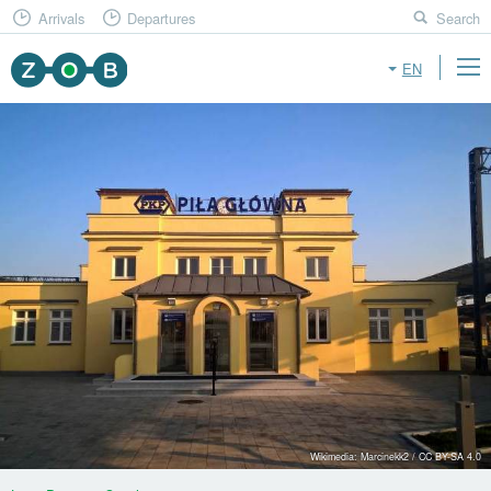
Arrivals
Departures
Search
EN
Wikimedia: Marcinekk2 / CC BY-SA 4.0