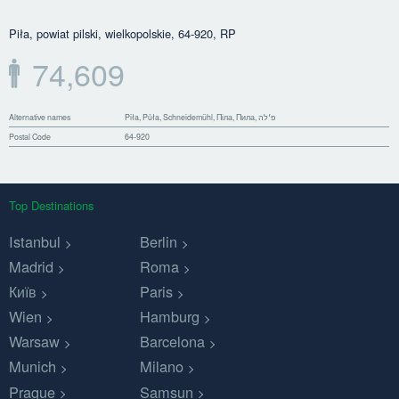
Piła, powiat pilski, wielkopolskie, 64-920, RP
74,609
Alternative names
Piła, Půła, Schneidemühl, Піла, Пила, פ׳לה
Postal Code
64-920
Top Destinations
Istanbul
Berlin
Madrid
Roma
Київ
Paris
Wien
Hamburg
Warsaw
Barcelona
Munich
Milano
Prague
Samsun