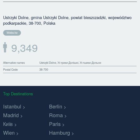
Ustrzyki Dolne, gmina Ustrzyki Dolne, powiat bieszczadzki, województwo
podkarpackie, 38-700, Polska
Website
9,349
Alternative names
Ustrzyki Dolne, Устрики Долішні, Устшики-Дольне
Postal Code
38-700
Top Destinations
Istanbul
Berlin
Madrid
Roma
Київ
Paris
Wien
Hamburg