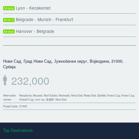
Lyon - Kecskemet
N1909
Belgrade - Munich - Frankfurt
N1912
Hanover - Belgrade
N1908
Нови Сад, Град Нови Сад, Јужнобачки округ, Војводина, 21000,
Србија
232,000
Alternative
Neoplanta, Neusatz, Novi Sadas, Novisada, Nový Sad, Nowy Sad, Újvidék, Нови Сад, Нови-Сад,
names
Новий Сад, נובי סאד, 诺威萨, Novi Sad
Postal Code
21000
Top Destinations