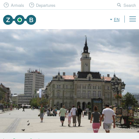
Arrivals
Departures
Search
EN
Wikimedia: Dungodung / CC BY-SA 3.0