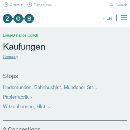
Arrivals
Departures
Search
EN
Long-Distance Coach
Kaufungen
Germany
Stops
Hedemünden, Bahnbushlst. Mündener Str.
Papierfabrik
Witzenhausen, Hlst.
3 Connections