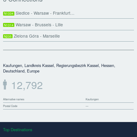
Siedlce - Warsaw - Frankfurt…
N1334
Warsaw - Brussels - Lille
N1314
Zielona Góra - Marseille
N235
Kaufungen, Landkreis Kassel, Regierungsbezirk Kassel, Hessen,
Deutschland, Europe
12,792
Alternative names
Kaufungen
Postal Code
—
Top Destinations