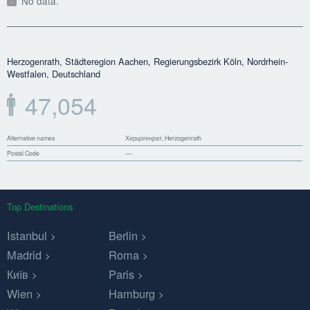
No data.
Herzogenrath, Städteregion Aachen, Regierungsbezirk Köln, Nordrhein-
Westfalen, Deutschland
47,054
Alternative names
Херцогенрат, Herzogenrath
Postal Code
—
Top Destinations
Istanbul
Berlin
Madrid
Roma
Київ
Paris
Wien
Hamburg