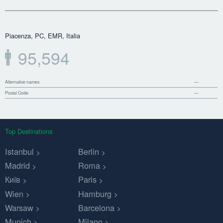
Piacenza, PC, EMR, Italia
95,594
Alternative names
—
Postal Code
—
Top Destinations
Istanbul
Berlin
Madrid
Roma
Київ
Paris
Wien
Hamburg
Warsaw
Barcelona
Munich
Milano