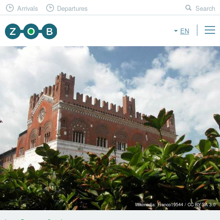
Arrivals
Departures
Search
EN
Wikimedia: Franco19544 / CC BY-SA 3.0