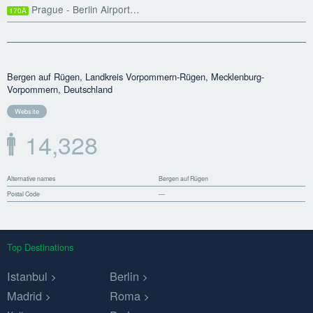
Prague - Berlin Airport…
170A
Bergen auf Rügen, Landkreis Vorpommern-Rügen, Mecklenburg-
Vorpommern, Deutschland
Website
14,328
Alternative names
Bergen auf Rügen
Postal Code
—
Top Destinations
Istanbul
Berlin
Madrid
Roma