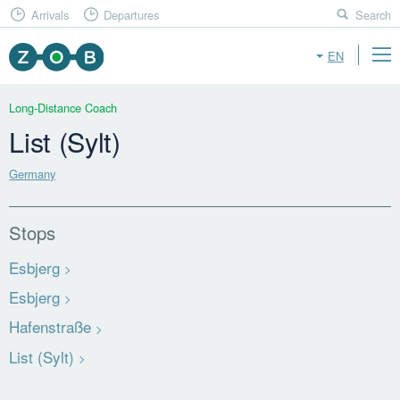
Arrivals
Departures
Search
EN
Long-Distance Coach
List (Sylt)
Germany
Stops
Esbjerg
Esbjerg
Hafenstraße
List (Sylt)