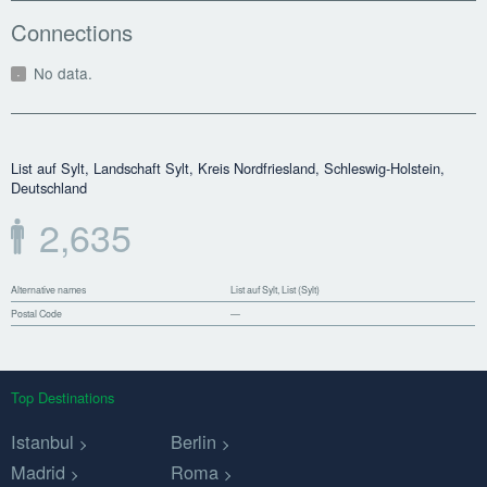
Connections
No data.
List auf Sylt, Landschaft Sylt, Kreis Nordfriesland, Schleswig-Holstein,
Deutschland
2,635
Alternative names
List auf Sylt, List (Sylt)
Postal Code
—
Top Destinations
Istanbul
Berlin
Madrid
Roma