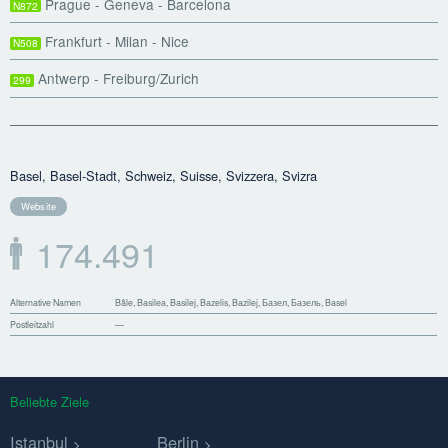
Prague - Geneva - Barcelona
N872
Frankfurt - Milan - Nice
N508
Antwerp - Freiburg/Zurich
299
Basel, Basel-Stadt, Schweiz, Suisse, Svizzera, Svizra
Website
174.491
Alternative Namen
Bâle, Basilea, Basilej, Bazelis, Bazilej, Базел, Базель, Basel
Postleitzahl
—
Beliebte Ziele
Istanbul
Berlin