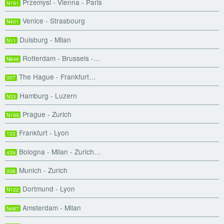
Przemysl - Vienna - Paris
N191
Venice - Strasbourg
N401
Duisburg - Milan
N11
Rotterdam - Brussels -…
N846
The Hague - Frankfurt…
007
Hamburg - Luzern
N33
Prague - Zurich
N199
Frankfurt - Lyon
122
Bologna - Milan - Zurich…
439
Munich - Zurich
006
Dortmund - Lyon
N122
Amsterdam - Milan
N487