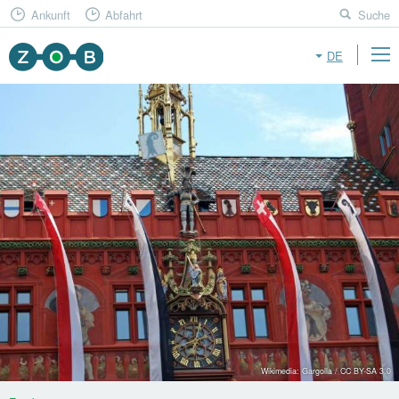
Ankunft
Abfahrt
Suche
DE
Wikimedia: Gargolla / CC BY-SA 3.0