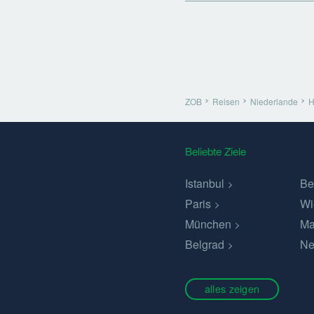
ZOB
Reisen
Niederlande
H
Beliebte Ziele
Istanbul
Be
Paris
Wi
München
Ma
Belgrad
Ne
alles zeigen