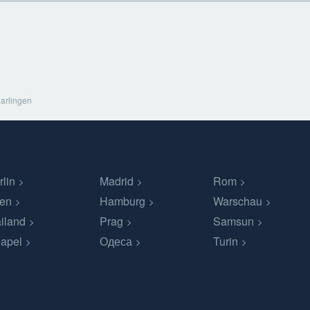
arlingen
rlin
Madrid
Rom
en
Hamburg
Warschau
iland
Prag
Samsun
apel
Одеса
Turin