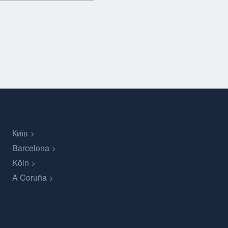
Київ
Barcelona
Köln
A Coruña