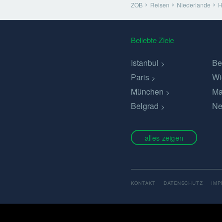
ZOB
Reisen
Niederlande
H
Beliebte Ziele
Istanbul
Be
Paris
Wi
München
Ma
Belgrad
Ne
alles zeigen
KONTAKT
DATENSCHUTZ
IM