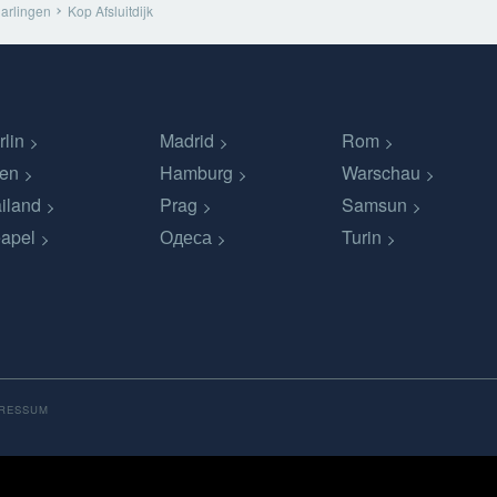
arlingen
Kop Afsluitdijk
rlin
Madrid
Rom
en
Hamburg
Warschau
iland
Prag
Samsun
apel
Одеса
Turin
PRESSUM