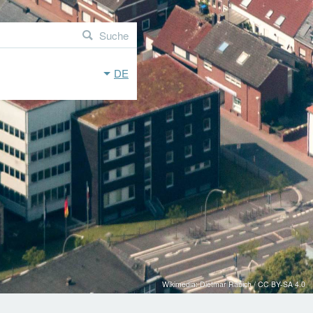
Suche
DE
Wikimedia: Dietmar Rabich / CC BY-SA 4.0