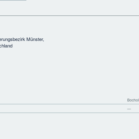
erungsbezirk Münster,
chland
Bochol
—