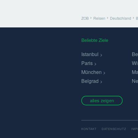
ZOB
Reisen
Deutschland
B
Beliebte Ziele
Istanbul
Be
Paris
Wi
München
Ma
Belgrad
Ne
alles zeigen
KONTAKT
DATENSCHUTZ
IM