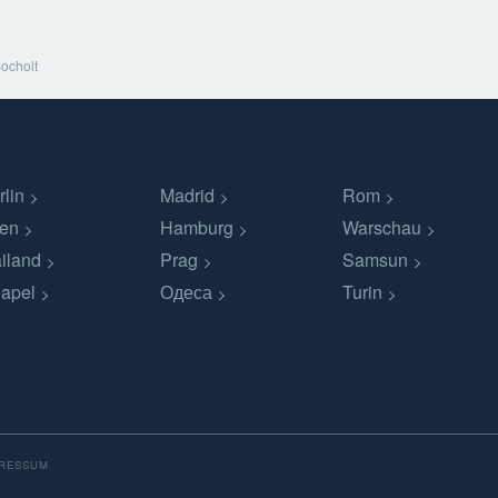
ocholt
rlin
Madrid
Rom
en
Hamburg
Warschau
iland
Prag
Samsun
apel
Одеса
Turin
PRESSUM