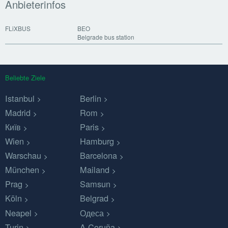
Anbieterinfos
FLiXBUS
BEO
Belgrade bus station
Beliebte Ziele
Istanbul
Berlin
Madrid
Rom
Київ
Paris
Wien
Hamburg
Warschau
Barcelona
München
Mailand
Prag
Samsun
Köln
Belgrad
Neapel
Одеса
Turin
A Coruña