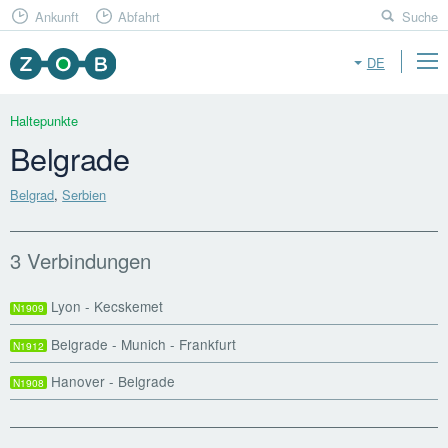
Ankunft
Abfahrt
Suche
DE
Haltepunkte
Belgrade
Belgrad
,
Serbien
3 Verbindungen
Lyon - Kecskemet
N1909
Belgrade - Munich - Frankfurt
N1912
Hanover - Belgrade
N1908