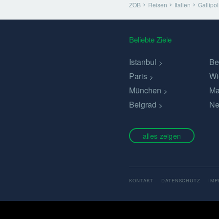
ZOB
Reisen
Italien
Gallipol
Beliebte Ziele
Istanbul
Be
Paris
Wi
München
Ma
Belgrad
Ne
alles zeigen
KONTAKT
DATENSCHUTZ
IM