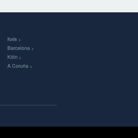
Київ
Barcelona
Köln
A Coruña