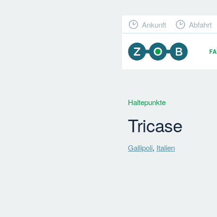
Ankunft
Abfahrt
F
Haltepunkte
Tricase
Gallipoli
,
Italien