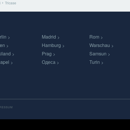
i
Tricase
rlin
Madrid
Rom
en
Hamburg
Warschau
iland
Prag
Samsun
apel
Одеса
Turin
PRESSUM