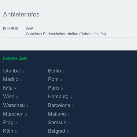
Anbieterinfos
FLiXBUS
GAP
Garmisch-Partenkirchen station (Bahnhofstraße)
Beliebte Ziele
Istanbul
Berlin
Madrid
Rom
Київ
Paris
Wien
Hamburg
Warschau
Barcelona
München
Mailand
Prag
Samsun
Köln
Belgrad