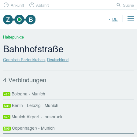
Ankunft
Abfahrt
Suche
DE
Haltepunkte
Bahnhofstraße
Garmisch-Partenkirchen
,
Deutschland
4 Verbindungen
Bologna - Munich
486
Berlin - Leipzig - Munich
N34
Munich Airport - Innsbruck
040
Copenhagen - Munich
N05