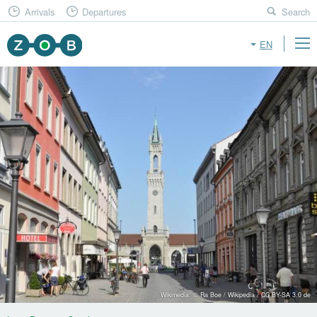
Arrivals
Departures
Search
EN
Wikimedia: © Ra Boe / Wikipedia / CC BY-SA 3.0 de