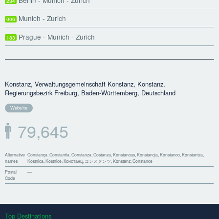
234
Munich - Zurich
006
Prague - Munich - Zurich
183
Konstanz, Verwaltungsgemeinschaft Konstanz, Konstanz,
Regierungsbezirk Freiburg, Baden-Württemberg, Deutschland
Website
79,645
Alternative
Constança, Constantia, Constanza, Costanza, Konstancas, Konstancja, Konstanco, Konstantza,
names
Kostnica, Kostnice, Констанц, コンスタンツ, Konstanz, Constance
Postal
—
Code
Top Destinations