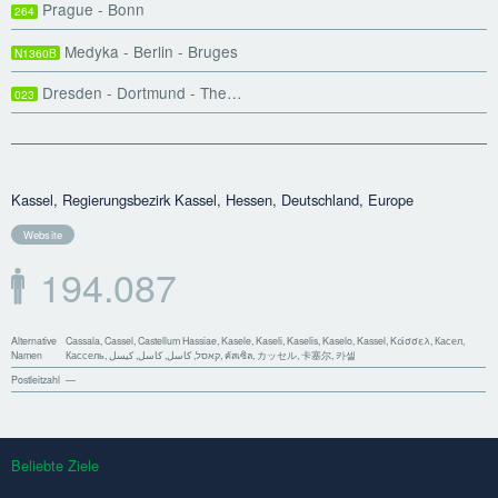
Prague - Bonn
264
Medyka - Berlin - Bruges
N1360B
Dresden - Dortmund - The…
023
Kassel, Regierungsbezirk Kassel, Hessen, Deutschland, Europe
Website
194.087
Alternative
Cassala, Cassel, Castellum Hassiae, Kasele, Kaseli, Kaselis, Kaselo, Kassel, Κάσσελ, Касел,
Namen
Кассель, קאסל, كاسل, کاسل, کیسل, คัสเซิล, カッセル, 卡塞尔, 카셀
Postleitzahl
—
Beliebte Ziele