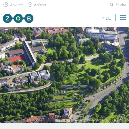
Ankunft
Abfahrt
Suche
DE
Wikimedia: Markus Schulenburg / CC BY 3.0