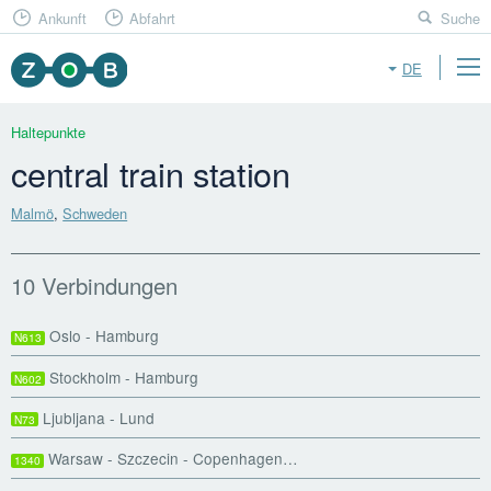
Ankunft
Abfahrt
Suche
DE
Haltepunkte
central train station
Malmö
,
Schweden
10 Verbindungen
Oslo - Hamburg
N613
Stockholm - Hamburg
N602
Ljubljana - Lund
N73
Warsaw - Szczecin - Copenhagen…
1340