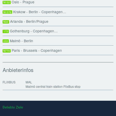
Oslo - Prague
N132
Krakow - Berlin - Copenhagen…
N1376
Arlanda - Berlin/Prague
N32
Gothenburg - Copenhagen…
173
Malmö - Berlin
032
Paris - Brussels - Copenhagen
N770
Anbieterinfos
FLiXBUS
MAL
Malmö central train station FlixBus stop
Beliebte Ziele