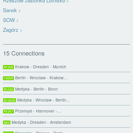
Rzeszów Jasionka Lotnisko
Sanok
SOW
Zagórz
15 Connections
Krakow - Dresden - Munich
N1366
Berlin - Wroclaw - Krakow…
1360A
Medyka - Berlin - Bonn
N1338
Medyka - Wroclaw - Berlin…
N1360A
Przemysl - Hannover -…
N1367
Medyka - Dresden - Amsterdam
N20
Rzeszów - Prague - Paris