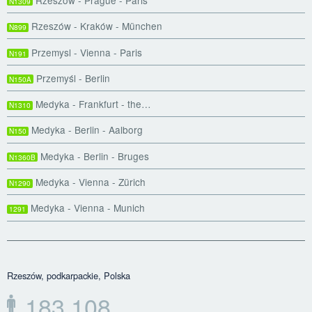
N1309
Rzeszów - Kraków - München
N899
Przemysl - Vienna - Paris
N191
Przemyśl - Berlin
N150A
Medyka - Frankfurt - the…
N1310
Medyka - Berlin - Aalborg
N150
Medyka - Berlin - Bruges
N1360B
Medyka - Vienna - Zürich
N1290
Medyka - Vienna - Munich
1291
Rzeszów, podkarpackie, Polska
183,108