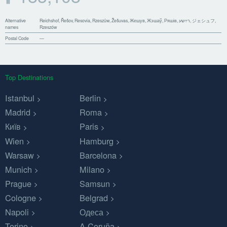
Alternative
Reichshof, Řešov, Resovia, Rzeszůw, Žešuvas, Жешув, Жэшаў, Ряшів, רײַשע, ジェシュフ,
names
Rzeszów
Postal Code
—
Top Destinations
Istanbul
Berlin
Madrid
Roma
Київ
Paris
Wien
Hamburg
Warsaw
Barcelona
Munich
Milano
Prague
Samsun
Cologne
Belgrad
Napoli
Одеса
Torino
A Coruña