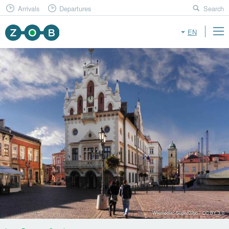
Arrivals
Departures
Search
EN
Wikimedia: SuperGlob / CC BY 3.0