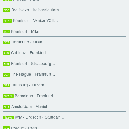
Bratislava - Kaiserslautern…
N36
Frankfurt - Venice VCE…
N277
Frankfurt - Milan
107
Dortmund - Milan
N07
Coblenz - Frankfurt -…
476
Frankfurt - Strasbourg…
108
The Hague - Frankfurt…
007
Hamburg - Luzern
N33
Barcelona - Frankfurt
N1720
Amsterdam - Munich
N94
Kyiv - Dresden - Stuttgart…
N3205
Prague - Paris
109