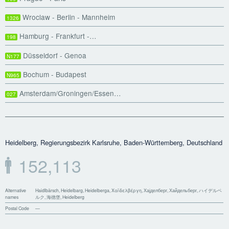
Wroclaw - Berlin - Mannheim
1326
Hamburg - Frankfurt -…
198
Düsseldorf - Genoa
N177
Bochum - Budapest
N965
Amsterdam/Groningen/Essen…
027
Heidelberg, Regierungsbezirk Karlsruhe, Baden-Württemberg, Deutschland
152,113
Alternative
Haidlbärsch, Heidelbarg, Heidelberga, Χαϊδελβέργη, Хајделберг, Хайдельберг, ハイデルベ
names
ルク, 海德堡, Heidelberg
Postal Code
—