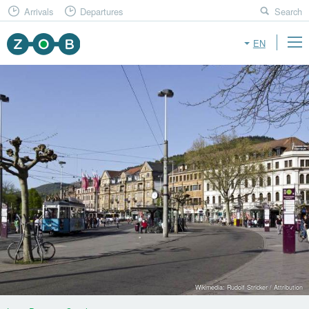
Arrivals
Departures
Search
EN
Wikimedia: Rudolf Stricker / Attribution